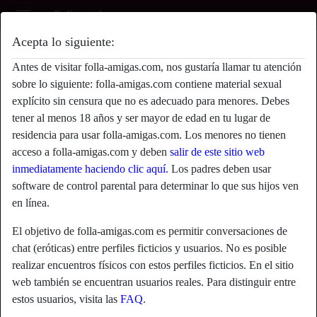
Acepta lo siguiente:
hankypankywithNancy's perfil
Antes de visitar folla-amigas.com, nos gustaría llamar tu atención
radio_button_checked
sobre lo siguiente: folla-amigas.com contiene material sexual
explícito sin censura que no es adecuado para menores. Debes
tener al menos 18 años y ser mayor de edad en tu lugar de
residencia para usar folla-amigas.com. Los menores no tienen
acceso a folla-amigas.com y deben
salir de este sitio web
inmediatamente haciendo clic aquí.
Los padres deben usar
software de control parental para determinar lo que sus hijos ven
en línea.
El objetivo de folla-amigas.com es permitir conversaciones de
chat (eróticas) entre perfiles ficticios y usuarios. No es posible
realizar encuentros físicos con estos perfiles ficticios. En el sitio
web también se encuentran usuarios reales. Para distinguir entre
star
chat
estos usuarios, visita las
FAQ
.
Agregar
Chatea ahora