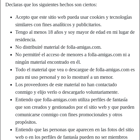
Declaras que los siguientes hechos son ciertos:
Acepto que este sitio web pueda usar cookies y tecnologías
similares con fines analíticos y publicitarios.
Tengo al menos 18 años y soy mayor de edad en mi lugar de
residencia.
No distribuiré material de folla-amigas.com.
No permitiré el acceso de menores a folla-amigas.com ni a
ningún material encontrado en él.
Todo el material que vea o descargue de folla-amigas.com es
para mi uso personal y no lo mostraré a un menor.
Los proveedores de este material no han contactado
conmigo y elijo verlo o descargarlo voluntariamente.
Apodo:
HankypankywithNancy
Entiendo que folla-amigas.com utiliza perfiles de fantasía
Edad:
38
que son creados y gestionados por el sitio web y que pueden
País:
España
comunicarse conmigo con fines promocionales y otros
Provincia:
Alicante
propósitos.
Género:
Mujer
Entiendo que las personas que aparecen en las fotos del sitio
Sexualidad:
Hetero
web o en los perfiles de fantasía pueden no ser miembros