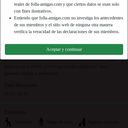
Relación:
Soltero
reales de folla-amigas.com y que ciertos datos se usan solo
Color de ojos:
Verde
con fines ilustrativos.
Entiendo que folla-amigas.com no investiga los antecedentes
Afeitado:
Sí
de sus miembros y el sitio web de ninguna otra manera
Fumador:
Sí
verifica la veracidad de las declaraciones de sus miembros.
person_pin
Descripción
Aceptar y continuar
Quiero follar sin parar. Busco una persona que pueda hacerme
disfrutar como loca, no busco amor sino solo una sana y buena
dosis de sue y down! ¿Crees que puedes ayudarme? No a
personas tímidas o primerizas.
Está buscando
26-35, 36-54
Etiquetas
Mamadas
Juego de roles
Juguetes sexuales