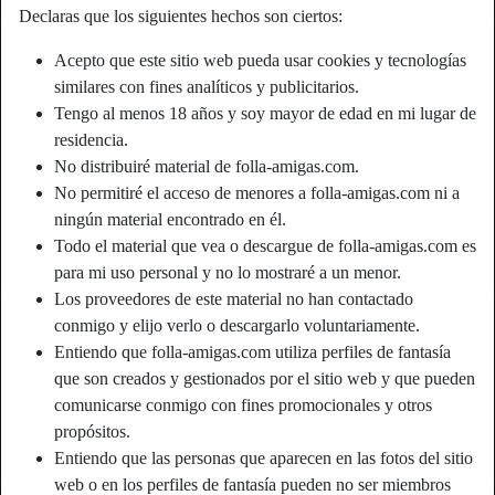
Declaras que los siguientes hechos son ciertos:
Acepto que este sitio web pueda usar cookies y tecnologías
similares con fines analíticos y publicitarios.
Tengo al menos 18 años y soy mayor de edad en mi lugar de
residencia.
No distribuiré material de folla-amigas.com.
No permitiré el acceso de menores a folla-amigas.com ni a
ningún material encontrado en él.
Todo el material que vea o descargue de folla-amigas.com es
para mi uso personal y no lo mostraré a un menor.
Los proveedores de este material no han contactado
conmigo y elijo verlo o descargarlo voluntariamente.
Apodo:
BitchyEdith
Entiendo que folla-amigas.com utiliza perfiles de fantasía
Edad:
38
que son creados y gestionados por el sitio web y que pueden
País:
España
comunicarse conmigo con fines promocionales y otros
Provincia:
Alicante
propósitos.
Género:
Mujer
Entiendo que las personas que aparecen en las fotos del sitio
web o en los perfiles de fantasía pueden no ser miembros