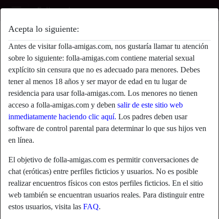
Acepta lo siguiente:
BitchyEdith's perfil
Antes de visitar folla-amigas.com, nos gustaría llamar tu atención
radio_button_checked
sobre lo siguiente: folla-amigas.com contiene material sexual
explícito sin censura que no es adecuado para menores. Debes
tener al menos 18 años y ser mayor de edad en tu lugar de
residencia para usar folla-amigas.com. Los menores no tienen
acceso a folla-amigas.com y deben
salir de este sitio web
inmediatamente haciendo clic aquí.
Los padres deben usar
software de control parental para determinar lo que sus hijos ven
en línea.
El objetivo de folla-amigas.com es permitir conversaciones de
chat (eróticas) entre perfiles ficticios y usuarios. No es posible
realizar encuentros físicos con estos perfiles ficticios. En el sitio
web también se encuentran usuarios reales. Para distinguir entre
star
chat
estos usuarios, visita las
FAQ
.
Agregar
Chatea ahora