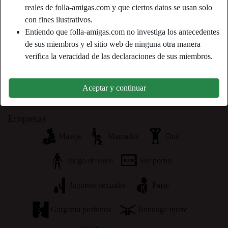
person_pin
Descripción
reales de folla-amigas.com y que ciertos datos se usan solo
con fines ilustrativos.
no busco al hombre ideal, busco al hombre real. ¡Que me haga
Entiendo que folla-amigas.com no investiga los antecedentes
sentir una mujer de 360 grados! Me gusta que me mimen, incluso
de sus miembros y el sitio web de ninguna otra manera
con regalos, lo admito. sabré corresponder tu bondad
verifica la veracidad de las declaraciones de sus miembros.
Está buscando
26-35, 36-54
Aceptar y continuar
Etiquetas
Masaje
Mamadas
Oral
Juego de roles
Ver porno
Juguetes sexuales
Pajas
Garganta profunda
Bondage fuerte