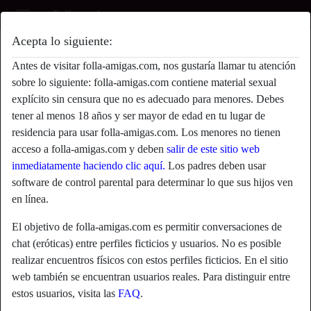
Acepta lo siguiente:
Yuli's perfil
Antes de visitar folla-amigas.com, nos gustaría llamar tu atención
sobre lo siguiente: folla-amigas.com contiene material sexual
explícito sin censura que no es adecuado para menores. Debes
tener al menos 18 años y ser mayor de edad en tu lugar de
residencia para usar folla-amigas.com. Los menores no tienen
acceso a folla-amigas.com y deben
salir de este sitio web
inmediatamente haciendo clic aquí.
Los padres deben usar
software de control parental para determinar lo que sus hijos ven
en línea.
El objetivo de folla-amigas.com es permitir conversaciones de
chat (eróticas) entre perfiles ficticios y usuarios. No es posible
realizar encuentros físicos con estos perfiles ficticios. En el sitio
web también se encuentran usuarios reales. Para distinguir entre
star
chat
estos usuarios, visita las
FAQ
.
Agregar
Chatea ahora