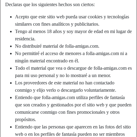
Declaras que los siguientes hechos son ciertos:
Acepto que este sitio web pueda usar cookies y tecnologías
similares con fines analíticos y publicitarios.
Tengo al menos 18 años y soy mayor de edad en mi lugar de
residencia.
No distribuiré material de folla-amigas.com.
No permitiré el acceso de menores a folla-amigas.com ni a
ningún material encontrado en él.
Todo el material que vea o descargue de folla-amigas.com es
para mi uso personal y no lo mostraré a un menor.
Los proveedores de este material no han contactado
conmigo y elijo verlo o descargarlo voluntariamente.
Apodo:
Yuli
Entiendo que folla-amigas.com utiliza perfiles de fantasía
Edad:
52
que son creados y gestionados por el sitio web y que pueden
País:
España
comunicarse conmigo con fines promocionales y otros
Provincia:
Alicante
propósitos.
Género:
Mujer
Entiendo que las personas que aparecen en las fotos del sitio
web o en los perfiles de fantasía pueden no ser miembros