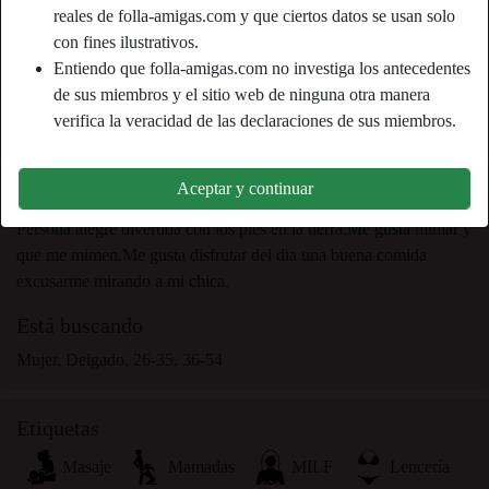
Color de cabello:
Oscuro
reales de folla-amigas.com y que ciertos datos se usan solo
Color de ojos:
Marrón
con fines ilustrativos.
Entiendo que folla-amigas.com no investiga los antecedentes
Altura:
170 cm
de sus miembros y el sitio web de ninguna otra manera
Peso:
68 Kg
verifica la veracidad de las declaraciones de sus miembros.
Afeitado:
yes
Aceptar y continuar
Descripción
Persona alegre divertida con los pies en la tierra.Me gusta mimar y
que me mimen.Me gusta disfrutar del dia una buena comida
excusarme mirando a mi chica.
Está buscando
Mujer, Delgado, 26-35, 36-54
Etiquetas
Masaje
Mamadas
MILF
Lencería