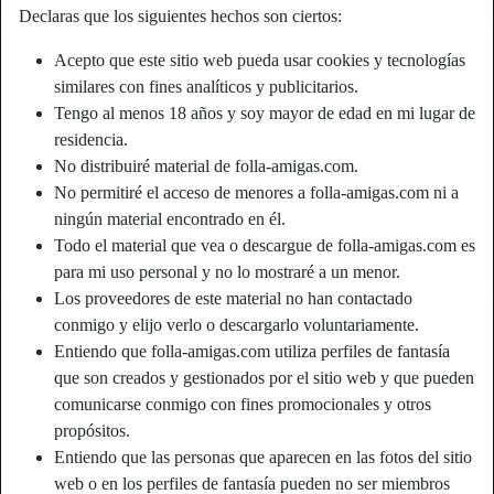
Declaras que los siguientes hechos son ciertos:
Acepto que este sitio web pueda usar cookies y tecnologías
similares con fines analíticos y publicitarios.
Tengo al menos 18 años y soy mayor de edad en mi lugar de
residencia.
No distribuiré material de folla-amigas.com.
No permitiré el acceso de menores a folla-amigas.com ni a
ningún material encontrado en él.
Todo el material que vea o descargue de folla-amigas.com es
para mi uso personal y no lo mostraré a un menor.
Los proveedores de este material no han contactado
conmigo y elijo verlo o descargarlo voluntariamente.
Apodo:
Moreno
Entiendo que folla-amigas.com utiliza perfiles de fantasía
Edad:
54
que son creados y gestionados por el sitio web y que pueden
País:
España
comunicarse conmigo con fines promocionales y otros
Provincia:
Alicante
propósitos.
Género:
Hombre
Entiendo que las personas que aparecen en las fotos del sitio
Relación:
Soltero
web o en los perfiles de fantasía pueden no ser miembros