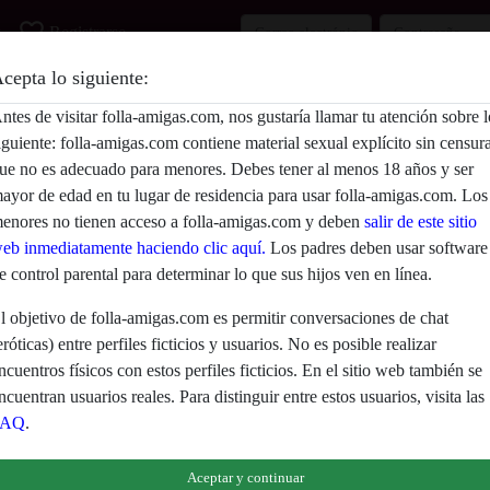
favorite_border
Registrarse
cepta lo siguiente:
Descripción
ntes de visitar folla-amigas.com, nos gustaría llamar tu atención sobre l
iguiente: folla-amigas.com contiene material sexual explícito sin censur
Aún no ha ingresado su descripción.
ue no es adecuado para menores. Debes tener al menos 18 años y ser
Está buscando
ayor de edad en tu lugar de residencia para usar folla-amigas.com. Los
enores no tienen acceso a folla-amigas.com y deben
salir de este sitio
No ha especificado ninguna preferencia
eb inmediatamente haciendo clic aquí.
Los padres deben usar software
e control parental para determinar lo que sus hijos ven en línea.
l objetivo de folla-amigas.com es permitir conversaciones de chat
eróticas) entre perfiles ficticios y usuarios. No es posible realizar
ncuentros físicos con estos perfiles ficticios. En el sitio web también se
ncuentran usuarios reales. Para distinguir entre estos usuarios, visita las
FAQ
.
eclaras que los siguientes hechos son ciertos:
Aceptar y continuar