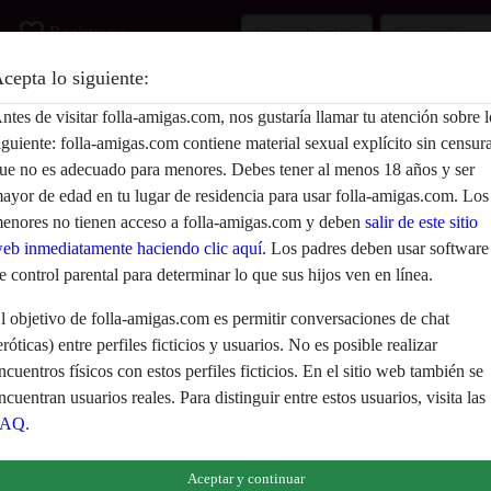
favorite_border
Registrarse
cepta lo siguiente:
Descripción
ntes de visitar folla-amigas.com, nos gustaría llamar tu atención sobre l
iguiente: folla-amigas.com contiene material sexual explícito sin censur
Aún no ha ingresado su descripción.
ue no es adecuado para menores. Debes tener al menos 18 años y ser
Está buscando
ayor de edad en tu lugar de residencia para usar folla-amigas.com. Los
enores no tienen acceso a folla-amigas.com y deben
salir de este sitio
No ha especificado ninguna preferencia
eb inmediatamente haciendo clic aquí.
Los padres deben usar software
e control parental para determinar lo que sus hijos ven en línea.
l objetivo de folla-amigas.com es permitir conversaciones de chat
eróticas) entre perfiles ficticios y usuarios. No es posible realizar
ncuentros físicos con estos perfiles ficticios. En el sitio web también se
ncuentran usuarios reales. Para distinguir entre estos usuarios, visita las
FAQ
.
eclaras que los siguientes hechos son ciertos:
Aceptar y continuar