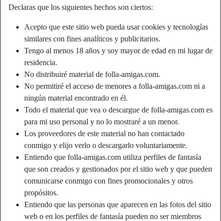
Declaras que los siguientes hechos son ciertos:
Apodo:
Papito
Acepto que este sitio web pueda usar cookies y tecnologías
similares con fines analíticos y publicitarios.
Edad:
25
Tengo al menos 18 años y soy mayor de edad en mi lugar de
País:
España
residencia.
Provincia:
Barcelona
No distribuiré material de folla-amigas.com.
Género:
Hombre
No permitiré el acceso de menores a folla-amigas.com ni a
Relación:
Soltero
ningún material encontrado en él.
Color de cabello:
Oscuro
Todo el material que vea o descargue de folla-amigas.com es
Color de ojos:
Marrón
para mi uso personal y no lo mostraré a un menor.
Altura:
178 cm
Los proveedores de este material no han contactado
conmigo y elijo verlo o descargarlo voluntariamente.
Peso:
80 Kg
Entiendo que folla-amigas.com utiliza perfiles de fantasía
Afeitado:
if necessary
que son creados y gestionados por el sitio web y que pueden
comunicarse conmigo con fines promocionales y otros
Descripción
propósitos.
Entiendo que las personas que aparecen en las fotos del sitio
Asistico de 24 anitos
web o en los perfiles de fantasía pueden no ser miembros