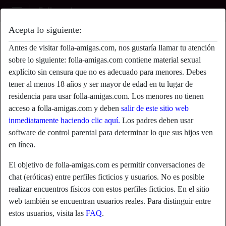
Acepta lo siguiente:
Papito's perfil
Antes de visitar folla-amigas.com, nos gustaría llamar tu atención
sobre lo siguiente: folla-amigas.com contiene material sexual
explícito sin censura que no es adecuado para menores. Debes
tener al menos 18 años y ser mayor de edad en tu lugar de
residencia para usar folla-amigas.com. Los menores no tienen
acceso a folla-amigas.com y deben
salir de este sitio web
inmediatamente haciendo clic aquí.
Los padres deben usar
software de control parental para determinar lo que sus hijos ven
en línea.
El objetivo de folla-amigas.com es permitir conversaciones de
chat (eróticas) entre perfiles ficticios y usuarios. No es posible
realizar encuentros físicos con estos perfiles ficticios. En el sitio
web también se encuentran usuarios reales. Para distinguir entre
star
chat
estos usuarios, visita las
FAQ
.
Agregar
Chatea ahora