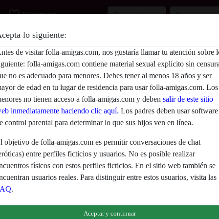
favorite_border
Registrarse
cepta lo siguiente:
Descripción
ntes de visitar folla-amigas.com, nos gustaría llamar tu atención sobre l
iguiente: folla-amigas.com contiene material sexual explícito sin censur
Aún no ha ingresado su descripción.
ue no es adecuado para menores. Debes tener al menos 18 años y ser
Está buscando
ayor de edad en tu lugar de residencia para usar folla-amigas.com. Los
enores no tienen acceso a folla-amigas.com y deben
salir de este sitio
No ha especificado ninguna preferencia
eb inmediatamente haciendo clic aquí.
Los padres deben usar software
e control parental para determinar lo que sus hijos ven en línea.
l objetivo de folla-amigas.com es permitir conversaciones de chat
eróticas) entre perfiles ficticios y usuarios. No es posible realizar
ncuentros físicos con estos perfiles ficticios. En el sitio web también se
ncuentran usuarios reales. Para distinguir entre estos usuarios, visita las
FAQ
.
eclaras que los siguientes hechos son ciertos:
Aceptar y continuar