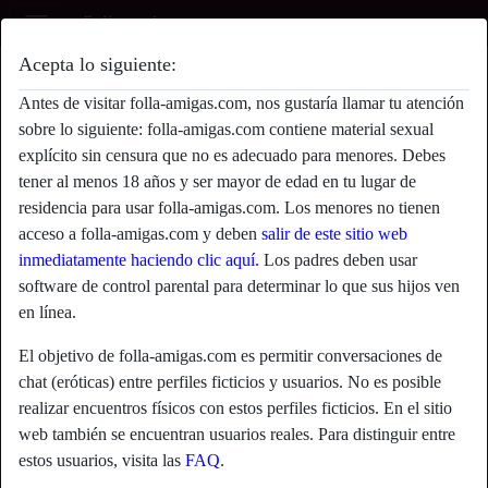
Acepta lo siguiente:
Sergio72's perfil
Antes de visitar folla-amigas.com, nos gustaría llamar tu atención
sobre lo siguiente: folla-amigas.com contiene material sexual
explícito sin censura que no es adecuado para menores. Debes
tener al menos 18 años y ser mayor de edad en tu lugar de
residencia para usar folla-amigas.com. Los menores no tienen
acceso a folla-amigas.com y deben
salir de este sitio web
inmediatamente haciendo clic aquí.
Los padres deben usar
software de control parental para determinar lo que sus hijos ven
en línea.
El objetivo de folla-amigas.com es permitir conversaciones de
chat (eróticas) entre perfiles ficticios y usuarios. No es posible
realizar encuentros físicos con estos perfiles ficticios. En el sitio
web también se encuentran usuarios reales. Para distinguir entre
star
chat
estos usuarios, visita las
FAQ
.
Agregar
Chatea ahora