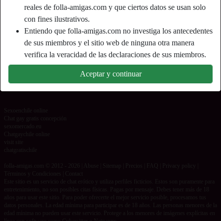
reales de folla-amigas.com y que ciertos datos se usan solo
Etiquetas
con fines ilustrativos.
Mamadas
Oral
Romántico
MILF
Entiendo que folla-amigas.com no investiga los antecedentes
de sus miembros y el sitio web de ninguna otra manera
Maduras
Garganta profunda
Tetas grandes
verifica la veracidad de las declaraciones de sus miembros.
Aceptar y continuar
Tetas pequeñas
Charla sucia
Elegante
Sexoenchile online
Chat gay gratis concepción
sexomercado.eu
Chatgaychile online
visit site
chatgratischile
folla-amigas.com © 2012 - 2026
|
Abuse
|
Sitemap
|
Precios
|
FAQ
|
Privacy policy
|
Términos y Condiciones
|
Contact
Este sitio es un servicio de chat erótico y utiliza perfiles ficticios. Estos son puramente para
entretenimiento, no son posibles citas físicas. Pagas por mensaje. Debes tener más de 18
años para usar este sitio. Para poder ofrecerte el mejor servicio posible, procesamos tus
datos personales. La edad mínima para participar es de 18 años. Las personas menores de la
edad mínima no pueden usar este servicio. Protege a los menores de imágenes explícitas en