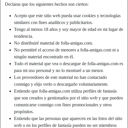
Declaras que los siguientes hechos son ciertos:
Apodo:
Sergio72
Acepto que este sitio web pueda usar cookies y tecnologías
similares con fines analíticos y publicitarios.
Edad:
53
Tengo al menos 18 años y soy mayor de edad en mi lugar de
País:
España
residencia.
Provincia:
Lleida
No distribuiré material de folla-amigas.com.
Género:
Hombre
No permitiré el acceso de menores a folla-amigas.com ni a
Color de cabello:
Castaña
ningún material encontrado en él.
Color de ojos:
Marrón
Todo el material que vea o descargue de folla-amigas.com es
Afeitado:
trimmed
para mi uso personal y no lo mostraré a un menor.
Los proveedores de este material no han contactado
conmigo y elijo verlo o descargarlo voluntariamente.
Descripción
Entiendo que folla-amigas.com utiliza perfiles de fantasía
Me gusta las mujeres decidirás
que son creados y gestionados por el sitio web y que pueden
comunicarse conmigo con fines promocionales y otros
Está buscando
propósitos.
Mujer, Caucásico, 36-54
Entiendo que las personas que aparecen en las fotos del sitio
web o en los perfiles de fantasía pueden no ser miembros