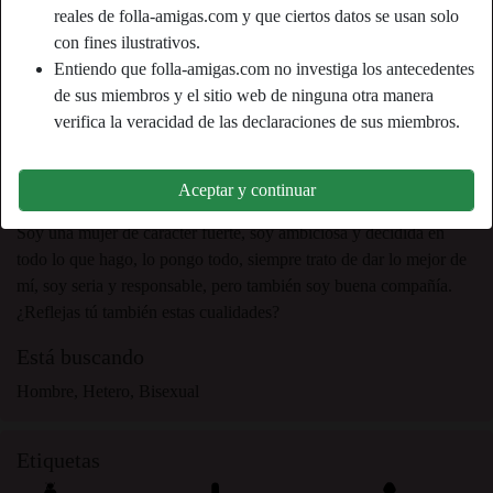
Color de cabello:
Rubio
reales de folla-amigas.com y que ciertos datos se usan solo
Color de ojos:
Marrón
con fines ilustrativos.
Entiendo que folla-amigas.com no investiga los antecedentes
Peso:
55 Kg
de sus miembros y el sitio web de ninguna otra manera
Afeitado:
Sí
verifica la veracidad de las declaraciones de sus miembros.
Fumador:
No
Aceptar y continuar
person_pin
Descripción
Soy una mujer de carácter fuerte, soy ambiciosa y decidida en
todo lo que hago, lo pongo todo, siempre trato de dar lo mejor de
mí, soy seria y responsable, pero también soy buena compañía.
¿Reflejas tú también estas cualidades?
Está buscando
Hombre, Hetero, Bisexual
Etiquetas