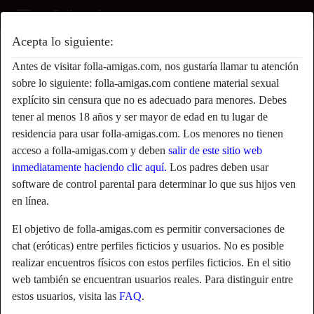
Acepta lo siguiente:
PlayMyTits's perfil
Antes de visitar folla-amigas.com, nos gustaría llamar tu atención
sobre lo siguiente: folla-amigas.com contiene material sexual
explícito sin censura que no es adecuado para menores. Debes
tener al menos 18 años y ser mayor de edad en tu lugar de
residencia para usar folla-amigas.com. Los menores no tienen
acceso a folla-amigas.com y deben
salir de este sitio web
inmediatamente haciendo clic aquí.
Los padres deben usar
software de control parental para determinar lo que sus hijos ven
en línea.
El objetivo de folla-amigas.com es permitir conversaciones de
chat (eróticas) entre perfiles ficticios y usuarios. No es posible
realizar encuentros físicos con estos perfiles ficticios. En el sitio
web también se encuentran usuarios reales. Para distinguir entre
star
chat
estos usuarios, visita las
FAQ
.
Agregar
Chatea ahora