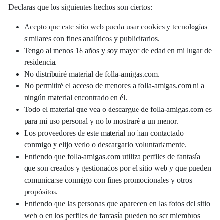
Declaras que los siguientes hechos son ciertos:
Acepto que este sitio web pueda usar cookies y tecnologías
similares con fines analíticos y publicitarios.
Tengo al menos 18 años y soy mayor de edad en mi lugar de
residencia.
No distribuiré material de folla-amigas.com.
No permitiré el acceso de menores a folla-amigas.com ni a
ningún material encontrado en él.
Todo el material que vea o descargue de folla-amigas.com es
para mi uso personal y no lo mostraré a un menor.
Los proveedores de este material no han contactado
conmigo y elijo verlo o descargarlo voluntariamente.
Apodo:
PlayMyTits
Entiendo que folla-amigas.com utiliza perfiles de fantasía
Edad:
29
que son creados y gestionados por el sitio web y que pueden
País:
España
comunicarse conmigo con fines promocionales y otros
Provincia:
Málaga
propósitos.
Género:
Mujer
Entiendo que las personas que aparecen en las fotos del sitio
Sexualidad:
Hetero
web o en los perfiles de fantasía pueden no ser miembros