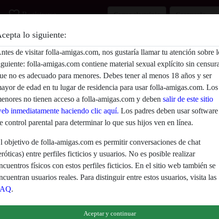
favorite_border
Registrarse
cepta lo siguiente:
Descripción
ntes de visitar folla-amigas.com, nos gustaría llamar tu atención sobre l
iguiente: folla-amigas.com contiene material sexual explícito sin censur
Aún no ha ingresado su descripción.
ue no es adecuado para menores. Debes tener al menos 18 años y ser
Está buscando
ayor de edad en tu lugar de residencia para usar folla-amigas.com. Los
enores no tienen acceso a folla-amigas.com y deben
salir de este sitio
No ha especificado ninguna preferencia
eb inmediatamente haciendo clic aquí.
Los padres deben usar software
e control parental para determinar lo que sus hijos ven en línea.
l objetivo de folla-amigas.com es permitir conversaciones de chat
eróticas) entre perfiles ficticios y usuarios. No es posible realizar
ncuentros físicos con estos perfiles ficticios. En el sitio web también se
ncuentran usuarios reales. Para distinguir entre estos usuarios, visita las
FAQ
.
eclaras que los siguientes hechos son ciertos:
Aceptar y continuar