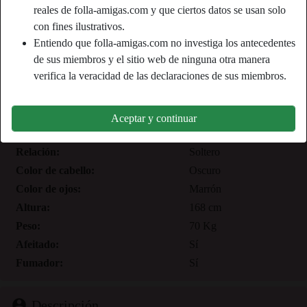
reales de folla-amigas.com y que ciertos datos se usan solo
con fines ilustrativos.
Apodo:
Sultryd1va
Entiendo que folla-amigas.com no investiga los antecedentes
Edad:
de sus miembros y el sitio web de ninguna otra manera
39
verifica la veracidad de las declaraciones de sus miembros.
País:
España
Provincia:
Madrid
Género:
Mujer
Aceptar y continuar
Sexualidad:
Hetero
Relación:
Soltero
Color de cabello:
Oscuro
Color de ojos:
Marrón
Altura:
168 cm
Peso:
70 Kg
Afeitado:
Sí
Fumador:
Sí
person_pin
Descripción