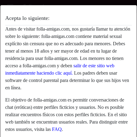
Acepta lo siguiente:
sultryd1va's perfil
Antes de visitar folla-amigas.com, nos gustaría llamar tu atención
sobre lo siguiente: folla-amigas.com contiene material sexual
explícito sin censura que no es adecuado para menores. Debes
tener al menos 18 años y ser mayor de edad en tu lugar de
residencia para usar folla-amigas.com. Los menores no tienen
acceso a folla-amigas.com y deben
salir de este sitio web
inmediatamente haciendo clic aquí.
Los padres deben usar
software de control parental para determinar lo que sus hijos ven
en línea.
El objetivo de folla-amigas.com es permitir conversaciones de
chat (eróticas) entre perfiles ficticios y usuarios. No es posible
realizar encuentros físicos con estos perfiles ficticios. En el sitio
web también se encuentran usuarios reales. Para distinguir entre
star
chat
estos usuarios, visita las
FAQ
.
Agregar
Chatea ahora