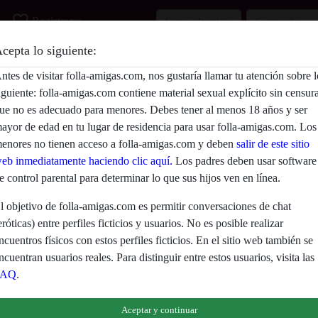
favorite_border
Registrarse
cepta lo siguiente:
Descripción
ntes de visitar folla-amigas.com, nos gustaría llamar tu atención sobre l
iguiente: folla-amigas.com contiene material sexual explícito sin censur
Aún no ha ingresado su descripción.
ue no es adecuado para menores. Debes tener al menos 18 años y ser
Está buscando
ayor de edad en tu lugar de residencia para usar folla-amigas.com. Los
enores no tienen acceso a folla-amigas.com y deben
salir de este sitio
No ha especificado ninguna preferencia
eb inmediatamente haciendo clic aquí.
Los padres deben usar software
e control parental para determinar lo que sus hijos ven en línea.
l objetivo de folla-amigas.com es permitir conversaciones de chat
eróticas) entre perfiles ficticios y usuarios. No es posible realizar
ncuentros físicos con estos perfiles ficticios. En el sitio web también se
ncuentran usuarios reales. Para distinguir entre estos usuarios, visita las
FAQ
.
eclaras que los siguientes hechos son ciertos:
Aceptar y continuar