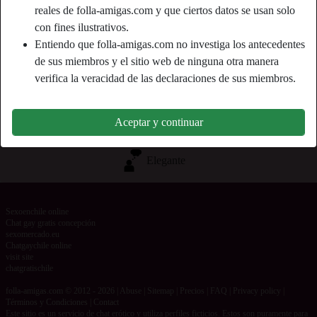
reales de folla-amigas.com y que ciertos datos se usan solo
con fines ilustrativos.
Etiquetas
Entiendo que folla-amigas.com no investiga los antecedentes
Masaje
Mamadas
Oral
Romántico
de sus miembros y el sitio web de ninguna otra manera
verifica la veracidad de las declaraciones de sus miembros.
Ver porno
Maduras
Lencería
Aceptar y continuar
Voyerismo
Tetas grandes
Tetas pequeñas
Elegante
Sexoenchile online
Chat gay gratis concepción
sexomercado.eu
Chatgaychile online
visit site
chatgratischile
folla-amigas.com © 2012 - 2026
|
Abuse
|
Sitemap
|
Precios
|
FAQ
|
Privacy policy
|
Términos y Condiciones
|
Contact
Este sitio es un servicio de chat erótico y utiliza perfiles ficticios. Estos son puramente para