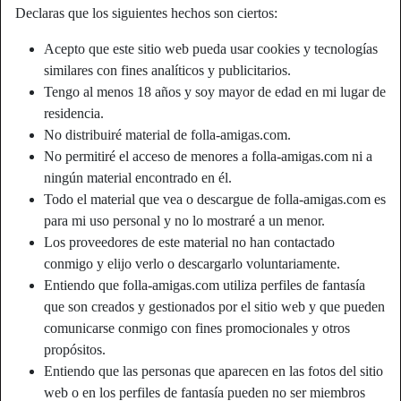
Declaras que los siguientes hechos son ciertos:
Apodo:
Nenico
Acepto que este sitio web pueda usar cookies y tecnologías
similares con fines analíticos y publicitarios.
Edad:
60
Tengo al menos 18 años y soy mayor de edad en mi lugar de
País:
España
residencia.
Provincia:
Murcia
No distribuiré material de folla-amigas.com.
Género:
Hombre
No permitiré el acceso de menores a folla-amigas.com ni a
Relación:
Relación abierta
ningún material encontrado en él.
Color de ojos:
Marrón
Todo el material que vea o descargue de folla-amigas.com es
Peso:
65 Kg
para mi uso personal y no lo mostraré a un menor.
Afeitado:
if necessary
Los proveedores de este material no han contactado
conmigo y elijo verlo o descargarlo voluntariamente.
Entiendo que folla-amigas.com utiliza perfiles de fantasía
Descripción
que son creados y gestionados por el sitio web y que pueden
Aún no ha ingresado su descripción.
comunicarse conmigo con fines promocionales y otros
propósitos.
Está buscando
Entiendo que las personas que aparecen en las fotos del sitio
Mujer
web o en los perfiles de fantasía pueden no ser miembros