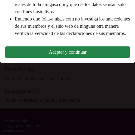
reales de folla-amigas.com y que ciertos datos se usan solo
con fines ilustrativos.
Apodo:
Colindre
Entiendo que folla-amigas.com no investiga los antecedentes
Edad:
de sus miembros y el sitio web de ninguna otra manera
19
verifica la veracidad de las declaraciones de sus miembros.
País:
España
Provincia:
Murcia
Género:
Hombre
Aceptar y continuar
Descripción
Aún no ha ingresado su descripción.
Está buscando
No ha especificado ninguna preferencia
Sexoenchile online
Chat gay gratis concepción
sexomercado.eu