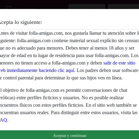
favorite_border
Registrarse
cepta lo siguiente:
Descripción
ntes de visitar folla-amigas.com, nos gustaría llamar tu atención sobre l
iguiente: folla-amigas.com contiene material sexual explícito sin censur
Aún no ha ingresado su descripción.
ue no es adecuado para menores. Debes tener al menos 18 años y ser
Está buscando
ayor de edad en tu lugar de residencia para usar folla-amigas.com. Los
enores no tienen acceso a folla-amigas.com y deben
salir de este sitio
No ha especificado ninguna preferencia
eb inmediatamente haciendo clic aquí.
Los padres deben usar software
e control parental para determinar lo que sus hijos ven en línea.
l objetivo de folla-amigas.com es permitir conversaciones de chat
eróticas) entre perfiles ficticios y usuarios. No es posible realizar
ncuentros físicos con estos perfiles ficticios. En el sitio web también se
ncuentran usuarios reales. Para distinguir entre estos usuarios, visita las
FAQ
.
eclaras que los siguientes hechos son ciertos:
Aceptar y continuar