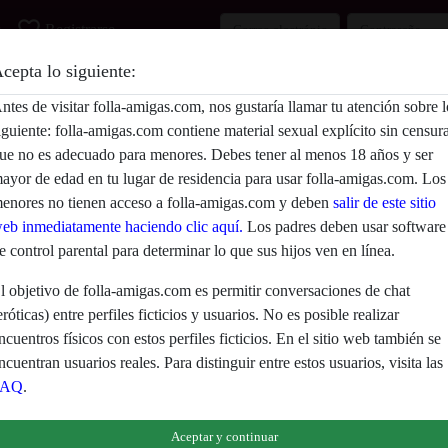
favorite_border
Registrarse
cepta lo siguiente:
Descripción
ntes de visitar folla-amigas.com, nos gustaría llamar tu atención sobre l
iguiente: folla-amigas.com contiene material sexual explícito sin censur
Aún no ha ingresado su descripción.
ue no es adecuado para menores. Debes tener al menos 18 años y ser
Está buscando
ayor de edad en tu lugar de residencia para usar folla-amigas.com. Los
enores no tienen acceso a folla-amigas.com y deben
salir de este sitio
No ha especificado ninguna preferencia
eb inmediatamente haciendo clic aquí.
Los padres deben usar software
e control parental para determinar lo que sus hijos ven en línea.
l objetivo de folla-amigas.com es permitir conversaciones de chat
eróticas) entre perfiles ficticios y usuarios. No es posible realizar
ncuentros físicos con estos perfiles ficticios. En el sitio web también se
ncuentran usuarios reales. Para distinguir entre estos usuarios, visita las
FAQ
.
eclaras que los siguientes hechos son ciertos:
Aceptar y continuar