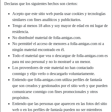
Declaras que los siguientes hechos son ciertos:
Apodo:
Drago
Acepto que este sitio web pueda usar cookies y tecnologías
similares con fines analíticos y publicitarios.
Edad:
18
Tengo al menos 18 años y soy mayor de edad en mi lugar de
País:
España
residencia.
Provincia:
Pontevedra
No distribuiré material de folla-amigas.com.
Género:
Hombre
No permitiré el acceso de menores a folla-amigas.com ni a
Sexualidad:
Hetero
ningún material encontrado en él.
Relación:
Soltero
Todo el material que vea o descargue de folla-amigas.com es
Color de cabello:
Oscuro
para mi uso personal y no lo mostraré a un menor.
Color de ojos:
Marrón
Los proveedores de este material no han contactado
conmigo y elijo verlo o descargarlo voluntariamente.
Altura:
175 cm
Entiendo que folla-amigas.com utiliza perfiles de fantasía
Peso:
60 Kg
que son creados y gestionados por el sitio web y que pueden
Afeitado:
if necessary
comunicarse conmigo con fines promocionales y otros
propósitos.
Descripción
Entiendo que las personas que aparecen en las fotos del sitio
web o en los perfiles de fantasía pueden no ser miembros
Colombiano 18 años, polla de 15 cm