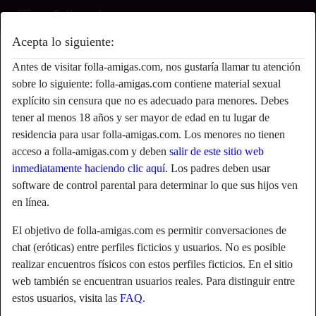
Acepta lo siguiente:
Drago's perfil
Antes de visitar folla-amigas.com, nos gustaría llamar tu atención
sobre lo siguiente: folla-amigas.com contiene material sexual
explícito sin censura que no es adecuado para menores. Debes
tener al menos 18 años y ser mayor de edad en tu lugar de
residencia para usar folla-amigas.com. Los menores no tienen
acceso a folla-amigas.com y deben
salir de este sitio web
inmediatamente haciendo clic aquí.
Los padres deben usar
software de control parental para determinar lo que sus hijos ven
en línea.
El objetivo de folla-amigas.com es permitir conversaciones de
chat (eróticas) entre perfiles ficticios y usuarios. No es posible
realizar encuentros físicos con estos perfiles ficticios. En el sitio
web también se encuentran usuarios reales. Para distinguir entre
star
chat
estos usuarios, visita las
FAQ
.
Agregar
Chatea ahora