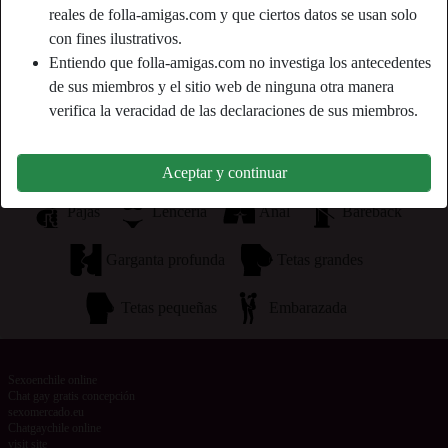
reales de folla-amigas.com y que ciertos datos se usan solo
Está buscando
con fines ilustrativos.
Entiendo que folla-amigas.com no investiga los antecedentes
Mujer, 18-25, 26-35
de sus miembros y el sitio web de ninguna otra manera
verifica la veracidad de las declaraciones de sus miembros.
Etiquetas
Masaje
Mamadas
Oral
Romántico
Aceptar y continuar
Pajas
Lencería
Anal
Bareback
Garganta profunda
Tetas grandes
Tetas pequeñas
Embarazada
Sexoenchile online
Chat gay gratis concepción
sexomercado.eu
Chatgaychile online
visit site