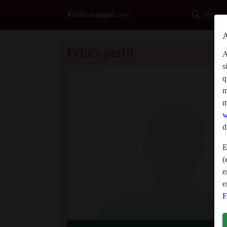
search
Buscar
A
Feliz's perfil
A
s
q
m
m
w
d
E
(
e
e
D