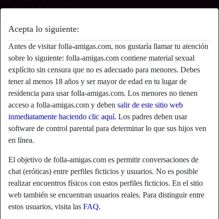
Acepta lo siguiente:
Pepelu's perfil
Antes de visitar folla-amigas.com, nos gustaría llamar tu atención
sobre lo siguiente: folla-amigas.com contiene material sexual
explícito sin censura que no es adecuado para menores. Debes
tener al menos 18 años y ser mayor de edad en tu lugar de
residencia para usar folla-amigas.com. Los menores no tienen
acceso a folla-amigas.com y deben
salir de este sitio web
inmediatamente haciendo clic aquí.
Los padres deben usar
software de control parental para determinar lo que sus hijos ven
en línea.
El objetivo de folla-amigas.com es permitir conversaciones de
chat (eróticas) entre perfiles ficticios y usuarios. No es posible
realizar encuentros físicos con estos perfiles ficticios. En el sitio
web también se encuentran usuarios reales. Para distinguir entre
star
chat
estos usuarios, visita las
FAQ
.
Agregar
Chatea ahora