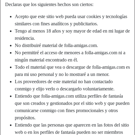
Declaras que los siguientes hechos son ciertos:
Acepto que este sitio web pueda usar cookies y tecnologías
similares con fines analíticos y publicitarios.
Tengo al menos 18 años y soy mayor de edad en mi lugar de
residencia.
No distribuiré material de folla-amigas.com.
No permitiré el acceso de menores a folla-amigas.com ni a
ningún material encontrado en él.
Todo el material que vea o descargue de folla-amigas.com es
para mi uso personal y no lo mostraré a un menor.
Los proveedores de este material no han contactado
conmigo y elijo verlo o descargarlo voluntariamente.
Apodo:
Pepelu
Entiendo que folla-amigas.com utiliza perfiles de fantasía
Edad:
28
que son creados y gestionados por el sitio web y que pueden
País:
España
comunicarse conmigo con fines promocionales y otros
Provincia:
Sevilla
propósitos.
Género:
Hombre
Entiendo que las personas que aparecen en las fotos del sitio
web o en los perfiles de fantasía pueden no ser miembros