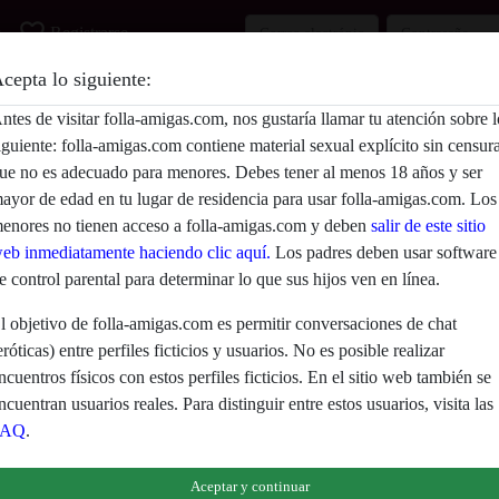
favorite_border
Registrarse
cepta lo siguiente:
Descripción
ntes de visitar folla-amigas.com, nos gustaría llamar tu atención sobre l
iguiente: folla-amigas.com contiene material sexual explícito sin censur
Aún no ha ingresado su descripción.
ue no es adecuado para menores. Debes tener al menos 18 años y ser
Está buscando
ayor de edad en tu lugar de residencia para usar folla-amigas.com. Los
enores no tienen acceso a folla-amigas.com y deben
salir de este sitio
No ha especificado ninguna preferencia
eb inmediatamente haciendo clic aquí.
Los padres deben usar software
e control parental para determinar lo que sus hijos ven en línea.
l objetivo de folla-amigas.com es permitir conversaciones de chat
eróticas) entre perfiles ficticios y usuarios. No es posible realizar
ncuentros físicos con estos perfiles ficticios. En el sitio web también se
ncuentran usuarios reales. Para distinguir entre estos usuarios, visita las
FAQ
.
eclaras que los siguientes hechos son ciertos:
Aceptar y continuar